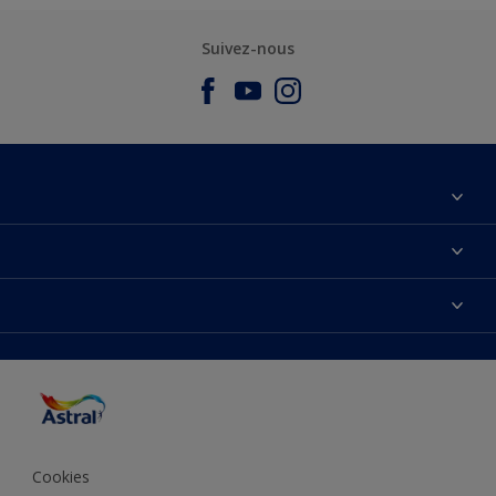
Suivez-nous
À propos de nous
Nous Contacter
Nos couleurs
Plan du site
Produits
Accessibilité
Trouver de l’inspiration
Précision de la couleur
Conseils déco
Cookies