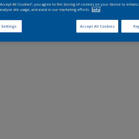
 “Accept All Cookies”, you agree to the storing of cookies on your device to enhanc
analyze site usage, and assist in our marketing efforts.
Info
 Settings
Accept All Cookies
Rej