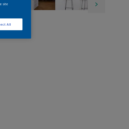
e site
ect All