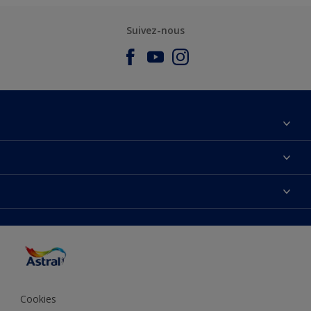
Suivez-nous
À propos de nous
Nous Contacter
Nos couleurs
Plan du site
Produits
Accessibilité
Trouver de l’inspiration
Précision de la couleur
Conseils déco
Cookies