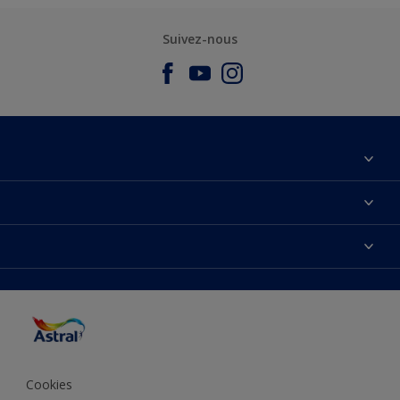
Suivez-nous
À propos de nous
Nous Contacter
Nos couleurs
Plan du site
Produits
Accessibilité
Trouver de l’inspiration
Précision de la couleur
Conseils déco
Cookies