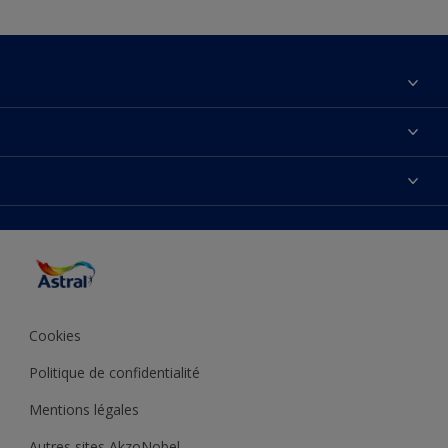
À propos de nous
Nous Contacter
Nos couleurs
Plan du site
Produits
Accessibilité
Trouver de l’inspiration
Précision de la couleur
Conseils déco
Cookies
Politique de confidentialité
Mentions légales
Autres sites AkzoNobel