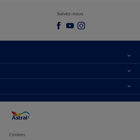
Suivez-nous
À propos de nous
Nous Contacter
Nos couleurs
Plan du site
Produits
Accessibilité
Trouver de l’inspiration
Précision de la couleur
Conseils déco
Cookies