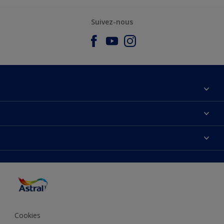
Suivez-nous
À propos de nous
Nous Contacter
Nos couleurs
Plan du site
Produits
Accessibilité
Trouver de l’inspiration
Précision de la couleur
Conseils déco
Cookies