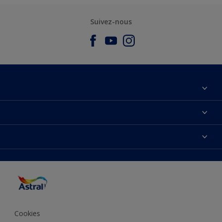
Suivez-nous
À propos de nous
Nous Contacter
Nos couleurs
Plan du site
Produits
Accessibilité
Trouver de l’inspiration
Précision de la couleur
Conseils déco
Cookies