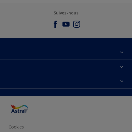
Suivez-nous
À propos de nous
Nous Contacter
Nos couleurs
Plan du site
Produits
Accessibilité
Trouver de l’inspiration
Précision de la couleur
Conseils déco
Cookies