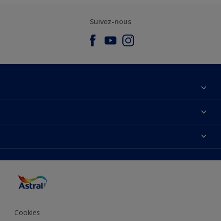
Suivez-nous
À propos de nous
Nous Contacter
Nos couleurs
Plan du site
Produits
Accessibilité
Trouver de l’inspiration
Précision de la couleur
Conseils déco
Cookies