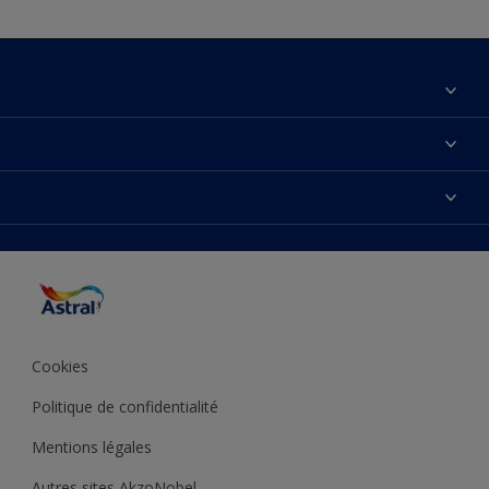
À propos de nous
Nous Contacter
Nos couleurs
Plan du site
Produits
Accessibilité
Trouver de l’inspiration
Précision de la couleur
Conseils déco
Cookies
Politique de confidentialité
Mentions légales
Autres sites AkzoNobel