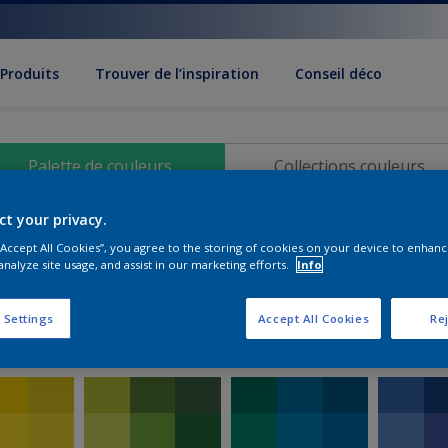
Produits
Trouver de l’inspiration
Conseil déco
Palette de couleurs
Collections couleurs
ct your privacy.
isissez votre palette de coul
 “Accept All Cookies”, you agree to the storing of cookies on your device to enhanc
analyze site usage, and assist in our marketing efforts.
Info
 Settings
Accept All Cookies
Rej