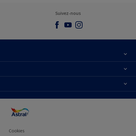
Suivez-nous
À propos de nous
Nous Contacter
Nos couleurs
Plan du site
Produits
Accessibilité
Trouver de l’inspiration
Précision de la couleur
Conseils déco
Cookies