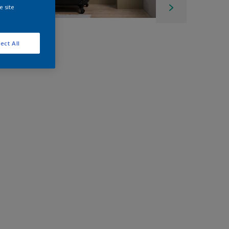
e site
ect All