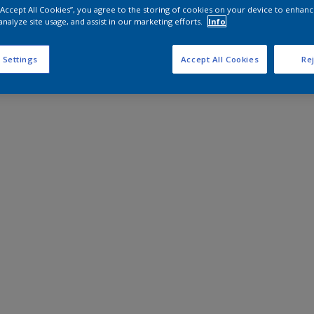
 “Accept All Cookies”, you agree to the storing of cookies on your device to enhanc
analyze site usage, and assist in our marketing efforts.
Info
 Settings
Accept All Cookies
Rej