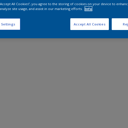
 “Accept All Cookies”, you agree to the storing of cookies on your device to enhanc
analyze site usage, and assist in our marketing efforts.
Info
 Settings
Accept All Cookies
Rej