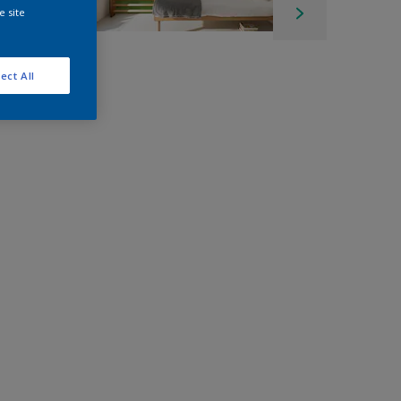
e site
ect All