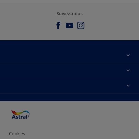
Suivez-nous
À propos de nous
Nous Contacter
Nos couleurs
Plan du site
Produits
Accessibilité
Trouver de l’inspiration
Précision de la couleur
Conseils déco
Cookies