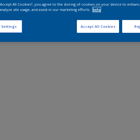
 “Accept All Cookies”, you agree to the storing of cookies on your device to enhanc
analyze site usage, and assist in our marketing efforts.
Info
 Settings
Accept All Cookies
Rej