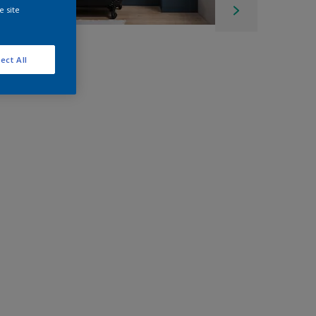
e site
ect All