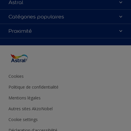
Astral
À propos de nous
Catégories populaires
Nous Contacter
Nos couleurs
Proximité
Plan du site
Produits
Accessibilité
Trouver de l’inspiration
Précision de la couleur
Conseils déco
Cookies
Politique de confidentialité
Mentions légales
Autres sites AkzoNobel
Cookie settings
Déclaration d'accessibilité