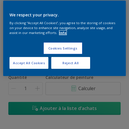
ASTRALINE
We respect your privacy.
Peinture brillante pour tous supports intérieurs et extérieurs
By clicking “Accept All Cookies”, you agree to the storing of cookies
on your device to enhance site navigation, analyze site usage, and
assist in our marketing efforts.
Info
Sélectionnez une couleur
Cookies Settings
2,88ml
Accept All Cookies
Reject All
2,88ml
Quantité
Calculateur de peinture
744ml
Calculer
768ml
800ml
Ajouter à la liste d’achats
3L
2,79L