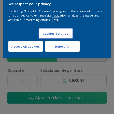
We respect your privacy.
By clicking “Accept All Cookies”, you agree to the storing of cookies
on your device to enhance site navigation, analyze site usage, and
assist in our marketing efforts.
Info
H6.15.58
Changer de couleur
Cookies Settings
Accept All Cookies
Reject All
Format
2,88ml
768ml
Quantité
Calculateur de peinture
Calculer
Ajouter à la liste d’achats