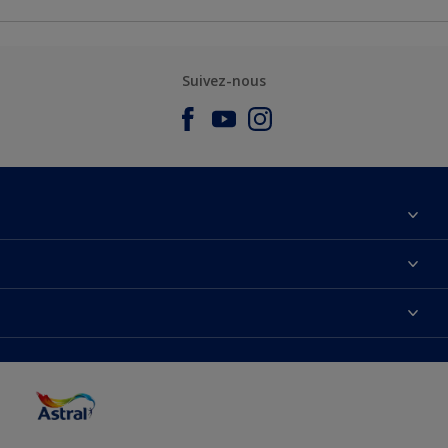
Suivez-nous
À propos de nous
Nous Contacter
Nos couleurs
Plan du site
Produits
Accessibilité
Trouver de l’inspiration
Précision de la couleur
Conseils déco