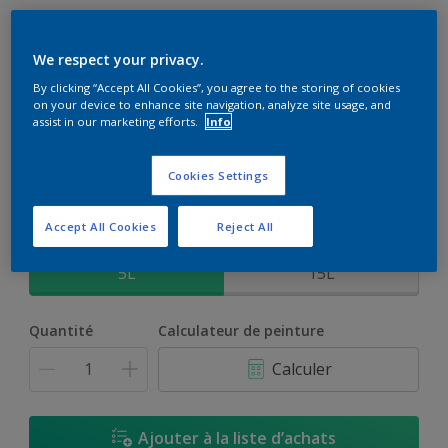
ASTRALOXANE
We respect your privacy.
By clicking “Accept All Cookies”, you agree to the storing of cookies
Revêtement de façade -aspect mat- à base de résines
on your device to enhance site navigation, analyze site usage, and
silicone.
assist in our marketing efforts.
Info
C7.49.50
Cookies Settings
Changer de couleur
Accept All Cookies
Reject All
Format
5L
15L
Quantité
Calculateur de peinture
Calculer
Ajouter à la liste d’achats