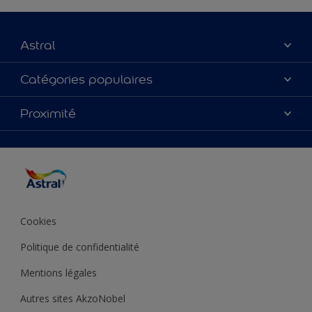
Astral
À propos de nous
Catégories populaires
Nous Contacter
Nos couleurs
Proximité
Plan du site
Produits
Accessibilité
Trouver de l’inspiration
Précision de la couleur
Conseils déco
Cookies
Politique de confidentialité
Mentions légales
Autres sites AkzoNobel