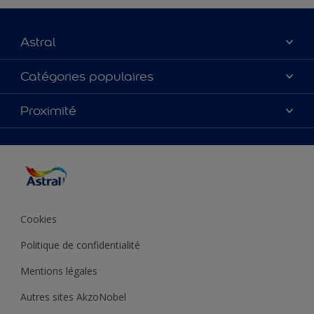
Astral
À propos de nous
Catégories populaires
Nous Contacter
Nos couleurs
Proximité
Plan du site
Produits
Accessibilité
Trouver de l’inspiration
Précision de la couleur
Conseils déco
Cookies
Politique de confidentialité
Mentions légales
Autres sites AkzoNobel