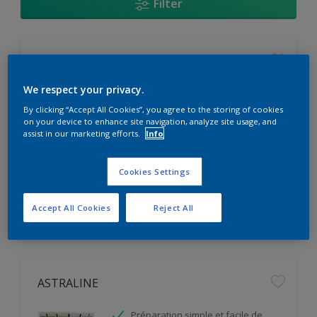
Filter
EXTRALITE
We respect your privacy.
Facile d'application
By clicking “Accept All Cookies”, you agree to the storing of cookies
Micro Film Poreux de Peinture
on your device to enhance site navigation, analyze site usage, and
Haute Opacité
assist in our marketing efforts.
Info
Seulement disponible en magasin
Cookies Settings
Accept All Cookies
Reject All
ASTRALINE
Préparation simple et facile de