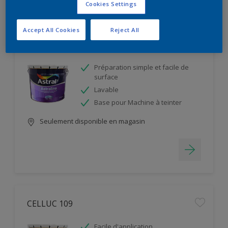
Filter
Cookies Settings
Accept All Cookies
Reject All
ASTRALINE
Préparation simple et facile de
surface
Lavable
Base pour Machine à teinter
Seulement disponible en magasin
CELLUC 109
Facile d'application