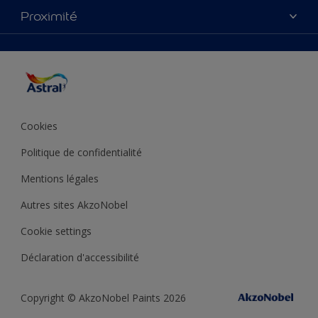
Nos couleurs
Proximité
Plan du site
Produits
Accessibilité
Trouver de l’inspiration
Précision de la couleur
Conseils déco
Cookies
Politique de confidentialité
Mentions légales
Autres sites AkzoNobel
Cookie settings
Déclaration d'accessibilité
Copyright © AkzoNobel Paints 2026