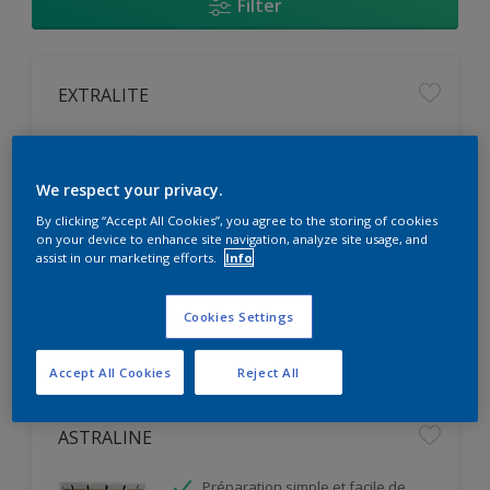
Filter
EXTRALITE
Facile d'application
Micro Film Poreux de Peinture
We respect your privacy.
Haute Opacité
By clicking “Accept All Cookies”, you agree to the storing of cookies
on your device to enhance site navigation, analyze site usage, and
assist in our marketing efforts.
Info
Seulement disponible en magasin
Cookies Settings
Accept All Cookies
Reject All
ASTRALINE
Préparation simple et facile de