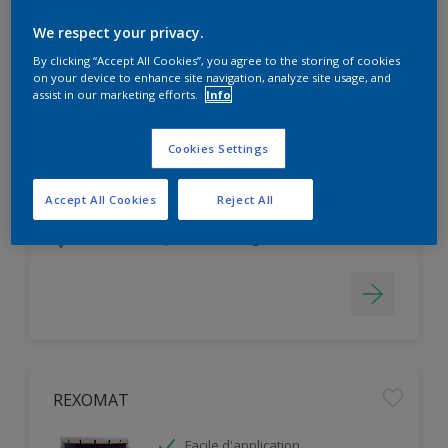
Filter
We respect your privacy.
By clicking “Accept All Cookies”, you agree to the storing of cookies
on your device to enhance site navigation, analyze site usage, and
ASTRALINE
assist in our marketing efforts.
Info
Préparation simple et facile de
Cookies Settings
surface
Lavable
Accept All Cookies
Reject All
Base pour Machine à teinter
Seulement disponible en magasin
REXOMAT
Facile d'application