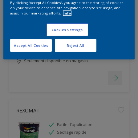
By clicking “Accept All Cookies”, you agree to the storing of cookies
on your device to enhance site navigation, analyze site usage, and
CELLUC 109
assist in our marketing efforts.
Info
Facile d'application
Cookies Settings
Résistant aux intempéries
Finition Mirroir
Accept All Cookies
Reject All
Seulement disponible en magasin
REXOMAT
Facile d'application
Séchage rapide