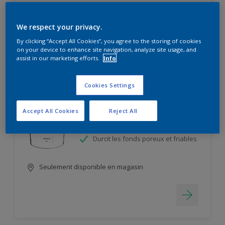
Seulement disponible en magasin
We respect your privacy.
By clicking “Accept All Cookies”, you agree to the storing of cookies
on your device to enhance site navigation, analyze site usage, and
assist in our marketing efforts.
Info
Cookies Settings
PRIMOREX
Accept All Cookies
Reject All
Micro Film Poreux de Peinture
Très Adhérent
Durcit les fonds poreux et friables
Seulement disponible en magasin