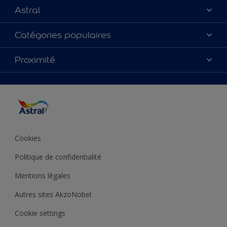
Astral
À propos de nous
Catégories populaires
Nous Contacter
Nos couleurs
Proximité
Plan du site
Produits
Accessibilité
Trouver de l’inspiration
Précision de la couleur
Conseils déco
Cookies
Politique de confidentialité
Mentions légales
Autres sites AkzoNobel
Cookie settings