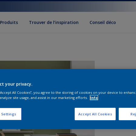
Produits
Trouver de l’inspiration
Conseil déco
ct your privacy.
 “Accept All Cookies”, you agree to the storing of cookies on your device to enhanc
analyze site usage, and assist in our marketing efforts.
Info
F
 Settings
Accept All Cookies
Rej