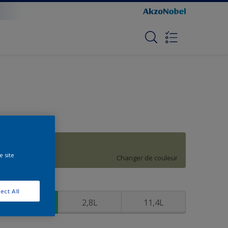
H6.15.58
e site
Changer de couleur
ormat
ect All
760ml
2,8L
11,4L