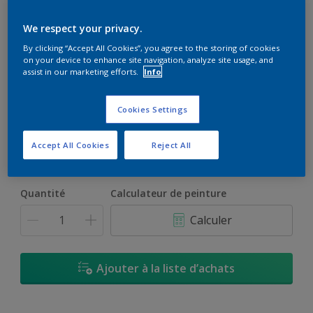
We respect your privacy.
By clicking “Accept All Cookies”, you agree to the storing of cookies
on your device to enhance site navigation, analyze site usage, and
assist in our marketing efforts.
Info
F9.15.75
Changer de couleur
Cookies Settings
Format
Accept All Cookies
Reject All
800ml
3L
13L
Quantité
Calculateur de peinture
Calculer
Ajouter à la liste d’achats