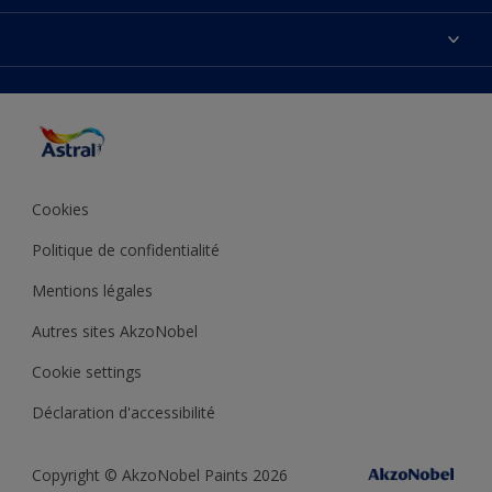
Nous Contacter
Nos couleurs
Plan du site
Produits
Accessibilité
Trouver de l’inspiration
Précision de la couleur
Conseils déco
Cookies
Politique de confidentialité
Mentions légales
Autres sites AkzoNobel
Cookie settings
Déclaration d'accessibilité
Copyright © AkzoNobel Paints 2026