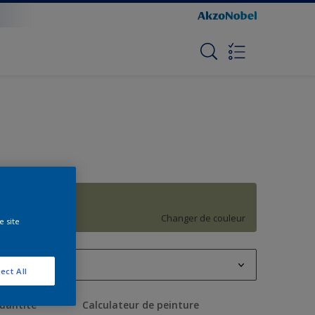
H6.15.58
Changer de couleur
e site
760 ml
ect All
760 ml
uantité
Calculateur de peinture