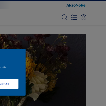
e site
ect All