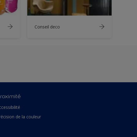
Conseil deco
roximité
ccessibilité
récision de la couleur